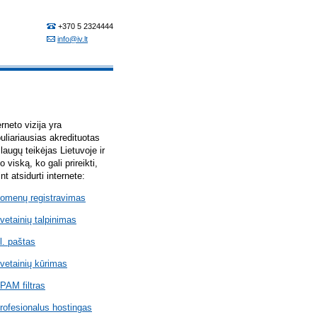
erneto vizija yra
uliariausias akredituotas
laugų teikėjas Lietuvoje ir
lo viską, ko gali prireikti,
int atsidurti internete:
omenų registravimas
vetainių talpinimas
l. paštas
vetainių kūrimas
PAM filtras
rofesionalus hostingas