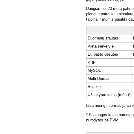
Daugiau nei 20 metų patirti
planai ir patraukli kainoda
talpina ir mumis pasitiki da
Duomenų srautas
Vieta serveryje
El. pašto dėžutės
PHP
MySQL
Multi-Domain
Reseller
Užsakymo kaina (mėn.)*
Išsamesnę informaciją apie
* Paslaugos kaina nurodyta
nurodytos be PVM.