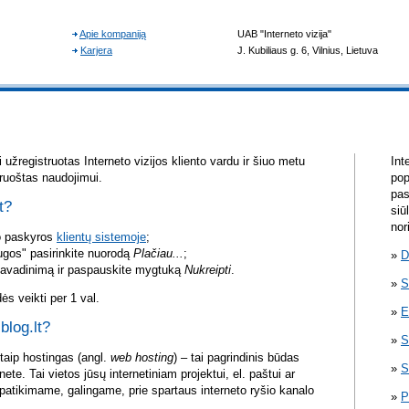
užregistruotas Interneto vizijos kliento vardu ir šiuo metu
Int
aruoštas naudojimui.
pop
pas
t?
siū
nor
vo paskyros
klientų sistemoje
;
ugos" pasirinkite nuorodą
Plačiau...
;
D
pavadinimą ir paspauskite mygtuką
Nukreipti
.
S
s veikti per 1 val.
E
blog.lt?
S
itaip hostingas (angl.
web hosting
) – tai pagrindinis būdas
S
rnete. Tai vietos jūsų internetiniam projektui, el. paštui ar
atikimame, galingame, prie spartaus interneto ryšio kanalo
P