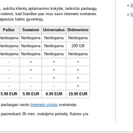
S
s, aukšta klientų aptarnavimo kokybė, lankstūs paslaugų
ra nulėmė, kad šiandien pas mus savo interneto svetaines
S
ugiausiai šalies gyventojų.
Paštui
Svetainei
Universalus
Didmeninis
Neribojama
Neribojama
Neribojama
Neribojama
Neribojama
Neribojama
Neribojama
200 GB
Neribojama
Neribojama
Neribojama
Neribojama
-
+
+
+
-
+
+
+
-
-
+
+
-
-
-
+
5.99 EUR
5.99 EUR
8.99 EUR
19.99 EUR
 paslaugas rasite
Interneto vizijos
svetainėje.
 pasirenkant 36 mėn. mokėjimo periodą. Kainos yra