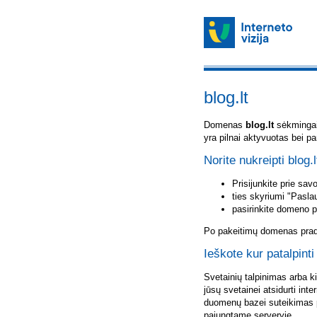
blog.lt
Domenas
blog.lt
sėkmingai 
yra pilnai aktyvuotas bei p
Norite nukreipti blog.l
Prisijunkite prie sa
ties skyriumi "Pasla
pasirinkite domeno 
Po pakeitimų domenas pradė
Ieškote kur patalpinti 
Svetainių talpinimas arba k
jūsų svetainei atsidurti inte
duomenų bazei suteikimas p
pajungtame serveryje.